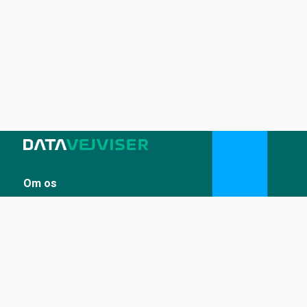
Om os
Sådan udstiller du på Datavejviser
Datastandard og tekniske snitflader
Vilkår for anvendelse
Kontakt
Kontakt os
kontakt@datavejviser.dk