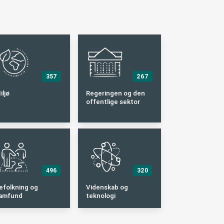
357
267
iljø
Regeringen og den
offentlige sektor
496
320
efolkning og
Videnskab og
amfund
teknologi