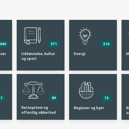
.540
571
216
nser
Uddannelse, kultur
Energi
M
og sport
84
7
75
Retssystem og
Regioner og byer
B
offentlig sikkerhed
s