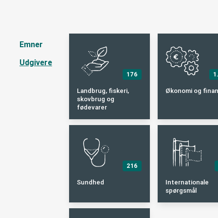
Emner
Udgivere
176
1
Landbrug, fiskeri,
Økonomi og fina
skovbrug og
fødevarer
216
Sundhed
Internationale
spørgsmål