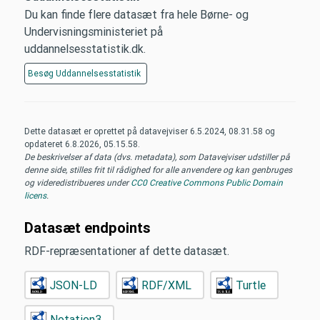
Du kan finde flere datasæt fra hele Børne- og
Undervisningsministeriet på
uddannelsesstatistik.dk.
Besøg
Uddannelsesstatistik
Dette datasæt er oprettet på datavejviser
6.5.2024, 08.31.58
og
opdateret
6.8.2026, 05.15.58
.
De beskrivelser af data (dvs. metadata), som Datavejviser udstiller på
denne side, stilles frit til rådighed for alle anvendere og kan genbruges
og videredistribueres under
CC0 Creative Commons Public Domain
licens
.
Datasæt endpoints
RDF-repræsentationer af dette datasæt.
JSON-LD
RDF/XML
Turtle
Notation3