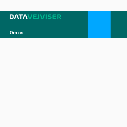
Om os
Sådan udstiller du på Datavejviser
Datastandard og tekniske snitflader
Vilkår for anvendelse
Kontakt
Kontakt os
kontakt@datavejviser.dk
Tilgængelighed
Tilgængelighedserklæring