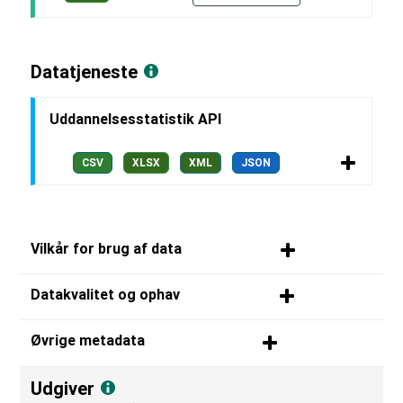
Datatjeneste
Uddannelsesstatistik API
CSV
XLSX
XML
JSON
Vilkår for brug af data
Datakvalitet og ophav
Øvrige metadata
Udgiver