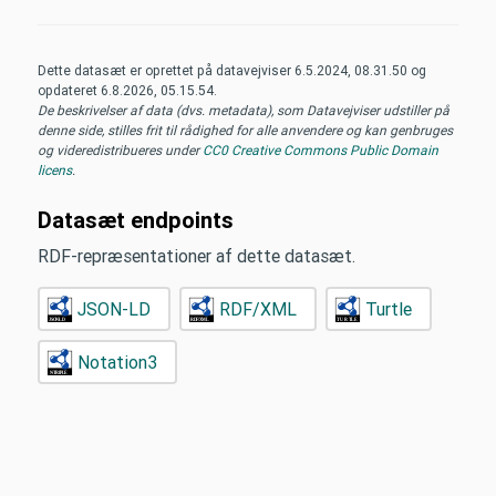
Dette datasæt er oprettet på datavejviser
6.5.2024, 08.31.50
og
opdateret
6.8.2026, 05.15.54
.
De beskrivelser af data (dvs. metadata), som Datavejviser udstiller på
denne side, stilles frit til rådighed for alle anvendere og kan genbruges
og videredistribueres under
CC0 Creative Commons Public Domain
licens
.
Datasæt endpoints
RDF-repræsentationer af dette datasæt.
JSON-LD
RDF/XML
Turtle
Notation3