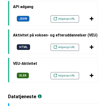
API adgang
JSON
Adgangs-URL
Aktivitet på voksen- og efteruddannelser (VEU)
HTML
Adgangs-URL
VEU-Aktivitet
XLSX
Adgangs-URL
Datatjeneste