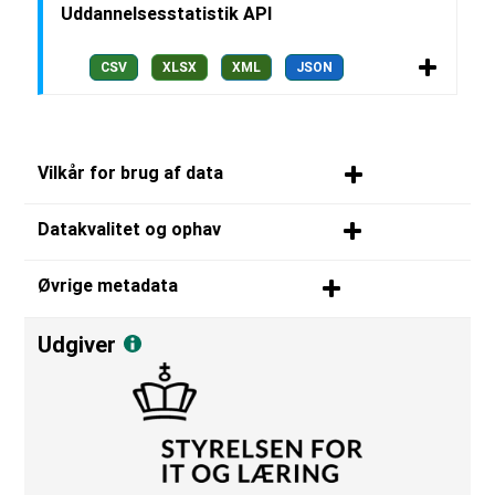
Uddannelsesstatistik API
CSV
XLSX
XML
JSON
Vilkår for brug af data
Datakvalitet og ophav
Øvrige metadata
Udgiver