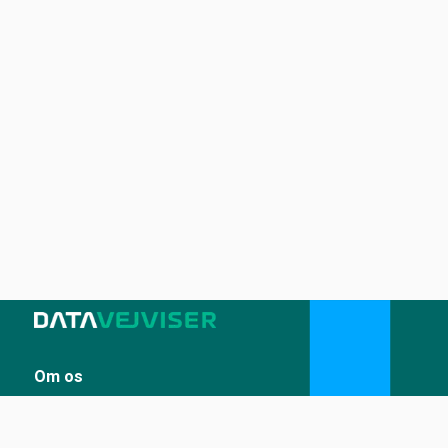
Om os
Sådan udstiller du på Datavejviser
Datastandard og tekniske snitflader