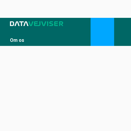
Om os
Sådan udstiller du på Datavejviser
Datastandard og tekniske snitflader
Vilkår for anvendelse
Kontakt
Kontakt os
kontakt@datavejviser.dk
Tilgængelighed
Tilgængelighedserklæring