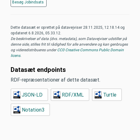
Besøg
Jobindsats
Dette datasæt er oprettet på datavejviser
28.11.2025, 12.18.14
og
opdateret
6.8.2026, 05.33.12
.
De beskrivelser af data (dvs. metadata), som Datavejviser udstiller på
denne side, stilles frit til rådighed for alle anvendere og kan genbruges
og videredistribueres under
CC0 Creative Commons Public Domain
licens
.
Datasæt endpoints
RDF-repræsentationer af dette datasæt.
JSON-LD
RDF/XML
Turtle
Notation3