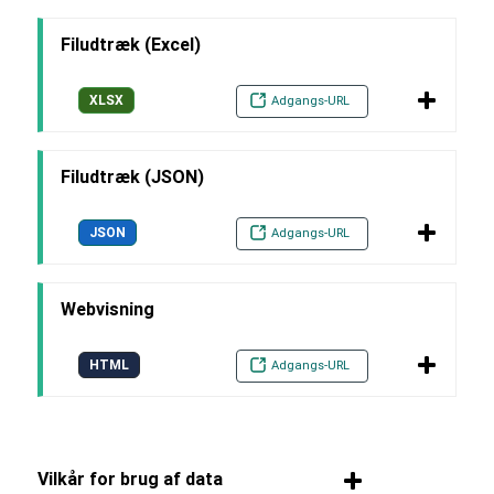
Filudtræk (Excel)
XLSX
Adgangs-URL
Filudtræk (JSON)
JSON
Adgangs-URL
Webvisning
HTML
Adgangs-URL
Vilkår for brug af data