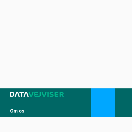
Om os
Sådan udstiller du på Datavejviser
Datastandard og tekniske snitflader