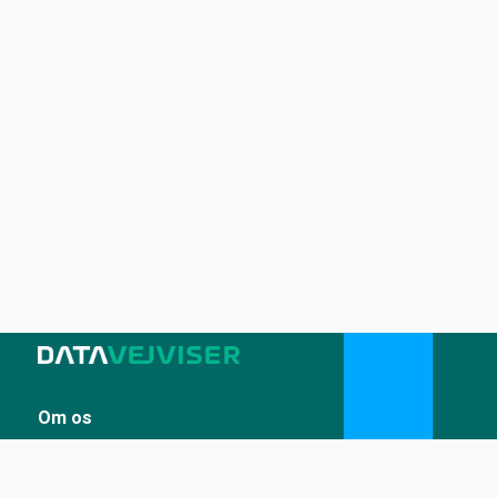
Om os
Sådan udstiller du på Datavejviser
Datastandard og tekniske snitflader