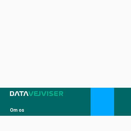
Om os
Sådan udstiller du på Datavejviser
Datastandard og tekniske snitflader