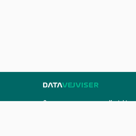
Om os
Kontakt
Sådan udstiller du på Datavejviser
Kontakt os
Datastandard og tekniske
kontakt@datavej
snitflader
Vilkår for anvendelse