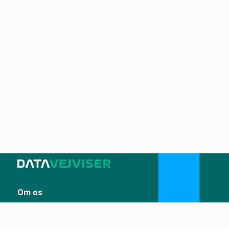
Om os
Sådan udstiller du på Datavejviser
Datastandard og tekniske snitflader