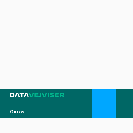
Om os
Sådan udstiller du på Datavejviser
Datastandard og tekniske snitflader