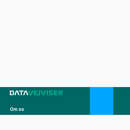
Om os
Sådan udstiller du på Datavejviser
Datastandard og tekniske snitflader