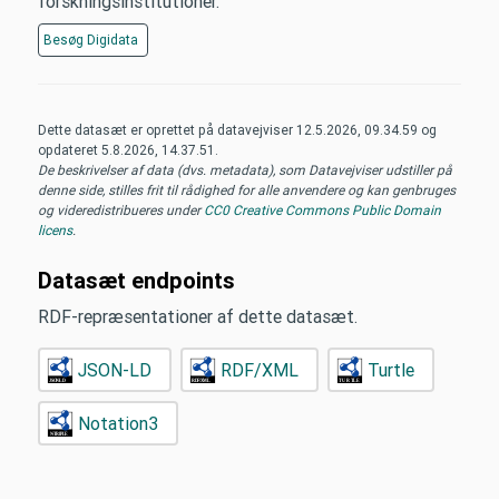
forskningsinstitutioner.
Besøg
Digidata
Dette datasæt er oprettet på datavejviser
12.5.2026, 09.34.59
og
opdateret
5.8.2026, 14.37.51
.
De beskrivelser af data (dvs. metadata), som Datavejviser udstiller på
denne side, stilles frit til rådighed for alle anvendere og kan genbruges
og videredistribueres under
CC0 Creative Commons Public Domain
licens
.
Datasæt endpoints
RDF-repræsentationer af dette datasæt.
JSON-LD
RDF/XML
Turtle
Notation3