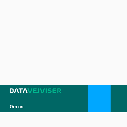
Om os
Sådan udstiller du på Datavejviser
Datastandard og tekniske snitflader