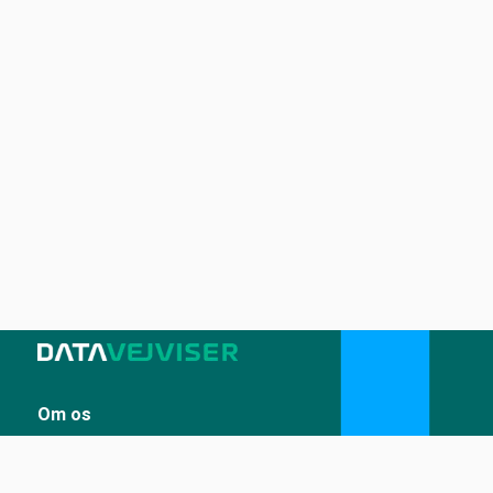
Om os
Sådan udstiller du på Datavejviser
Datastandard og tekniske snitflader