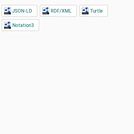
JSON-LD
RDF/XML
Turtle
Notation3