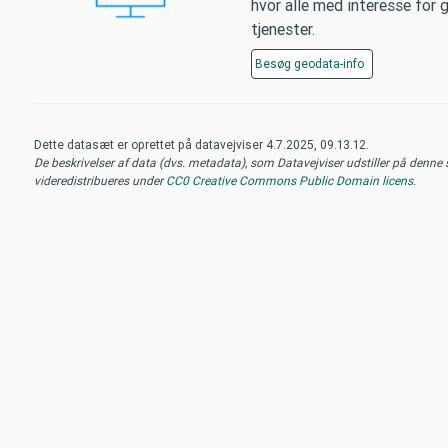
hvor alle med interesse for
tjenester.
Besøg
geodata-info
Dette datasæt er oprettet på datavejviser
4.7.2025, 09.13.12
.
De beskrivelser af data (dvs. metadata), som Datavejviser udstiller på denne si
videredistribueres under
CC0 Creative Commons Public Domain licens
.