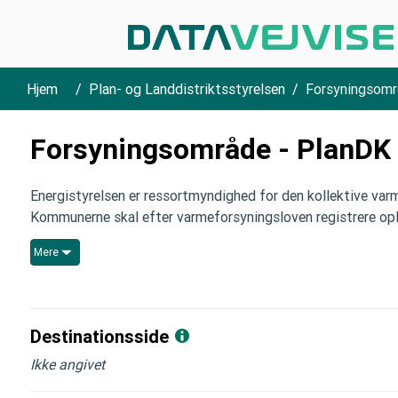
Hjem
Plan- og Landdistriktsstyrelsen
Forsyningsomr
Forsyningsområde - PlanDK
Energistyrelsen er ressortmyndighed for den kollektive va
Kommunerne skal efter varmeforsyningsloven registrere oplys
Mere
Destinationsside
Ikke angivet