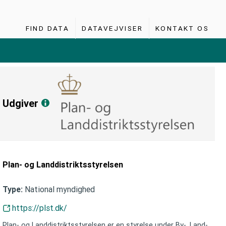
FIND DATA
DATAVEJVISER
KONTAKT OS
Udgiver
Plan- og Landdistriktsstyrelsen
National myndighed
Type:
https://plst.dk/
Plan- og Landdistriktsstyrelsen er en styrelse under By-, Land-