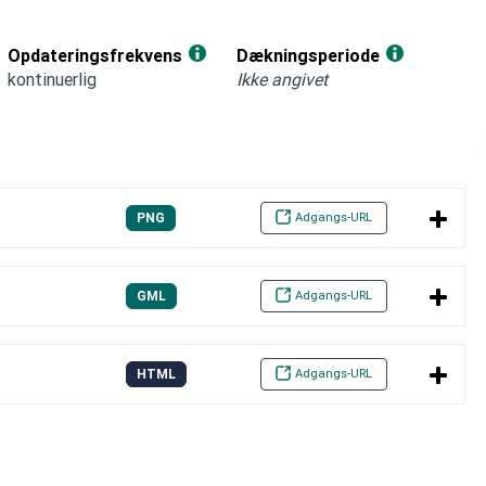
Opdateringsfrekvens
Dækningsperiode
kontinuerlig
Ikke angivet
Adgangs-URL
PNG
Adgangs-URL
GML
Adgangs-URL
HTML