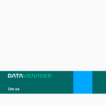
Om os
Sådan udstiller du på Datavejviser
Datastandard og tekniske snitflader