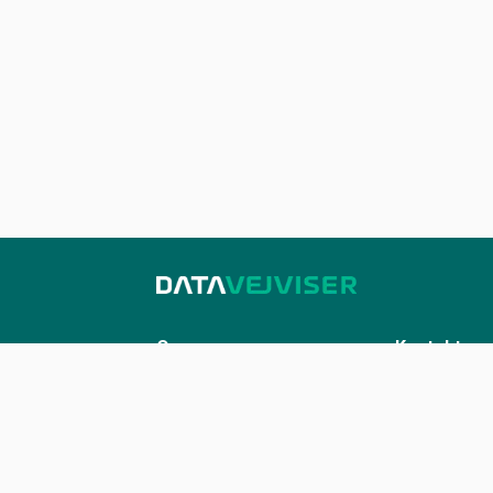
Om os
Kontakt
Sådan udstiller du på Datavejviser
Kontakt os
Datastandard og tekniske
kontakt@datavej
snitflader
Vilkår for anvendelse