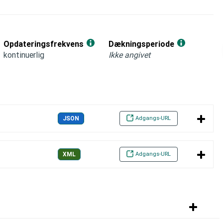
Opdateringsfrekvens
Dækningsperiode
kontinuerlig
Ikke angivet
Adgangs-URL
JSON
Adgangs-URL
XML