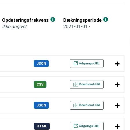
Opdateringsfrekvens
Dækningsperiode
ikke angivet
2021-01-01 -
Adgangs-URL
JSON
Download-URL
CSV
Download-URL
JSON
Adgangs-URL
HTML