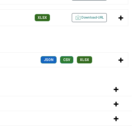
Download-URL
XLSX
JSON
CSV
XLSX