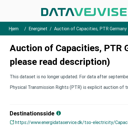
Hjem
Energinet
Auction of Capacities, PTR Germany (
Auction of Capacities, PTR 
please read description)
This dataset is no longer updated. For data after septembe
Physical Transmission Rights (PTR) is explicit auction of 
Destinationsside
https://www.energidataservice.dk/tso-electricity/Capac