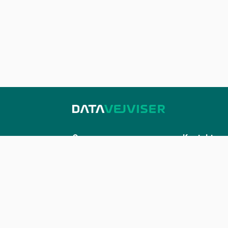
Om os
Kontakt
Sådan udstiller du på Datavejviser
Kontakt os
Datastandard og tekniske
kontakt@datavej
snitflader
Vilkår for anvendelse