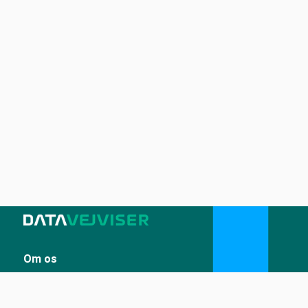
Om os
Sådan udstiller du på Datavejviser
Datastandard og tekniske snitflader