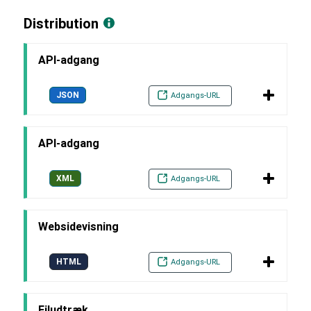
Distribution
API-adgang
JSON
Adgangs-URL
API-adgang
XML
Adgangs-URL
Websidevisning
HTML
Adgangs-URL
Filudtræk