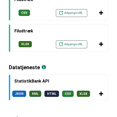
CSV
Adgangs-URL
Filudtræk
XLSX
Adgangs-URL
Datatjeneste
StatistikBank API
JSON
XML
HTML
CSV
XLSX