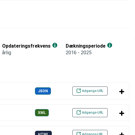
Opdateringsfrekvens
Dækningsperiode
årlig
2016 - 2025
Adgangs-URL
JSON
Adgangs-URL
XML
Adgangs-URL
HTML