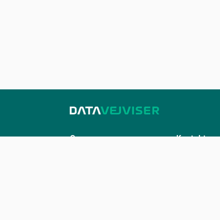
Om os
Kontakt
Sådan udstiller du på Datavejviser
Kontakt os
Datastandard og tekniske
kontakt@datavej
snitflader
Vilkår for anvendelse