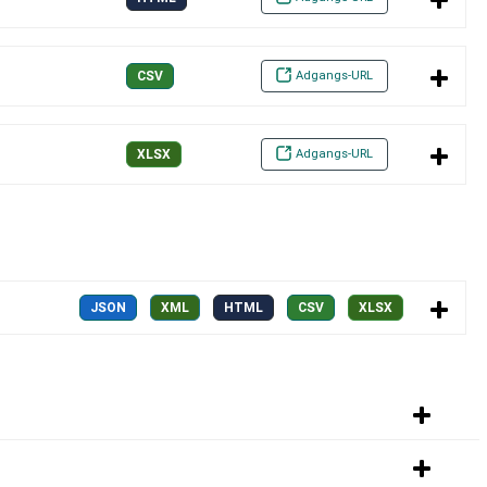
Adgangs-URL
CSV
Adgangs-URL
XLSX
JSON
XML
HTML
CSV
XLSX