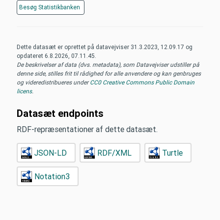
Besøg
Statistikbanken
Dette datasæt er oprettet på datavejviser
31.3.2023, 12.09.17
og
opdateret
6.8.2026, 07.11.45
.
De beskrivelser af data (dvs. metadata), som Datavejviser udstiller på
denne side, stilles frit til rådighed for alle anvendere og kan genbruges
og videredistribueres under
CC0 Creative Commons Public Domain
licens
.
Datasæt endpoints
RDF-repræsentationer af dette datasæt.
JSON-LD
RDF/XML
Turtle
Notation3