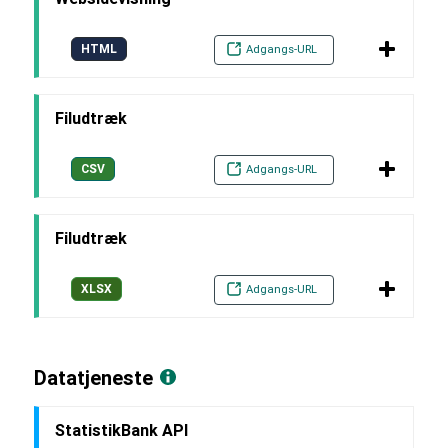
HTML
Adgangs-URL
Filudtræk
CSV
Adgangs-URL
Filudtræk
XLSX
Adgangs-URL
Datatjeneste
StatistikBank API