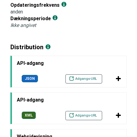
Opdateringsfrekvens
anden
Dækningsperiode
Ikke angivet
Distribution
API-adgang
JSON
Adgangs-URL
API-adgang
XML
Adgangs-URL
Websidevisning