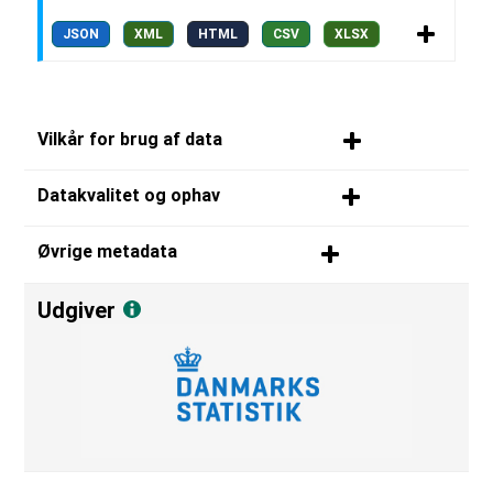
JSON
XML
HTML
CSV
XLSX
Vilkår for brug af data
Datakvalitet og ophav
Øvrige metadata
Udgiver