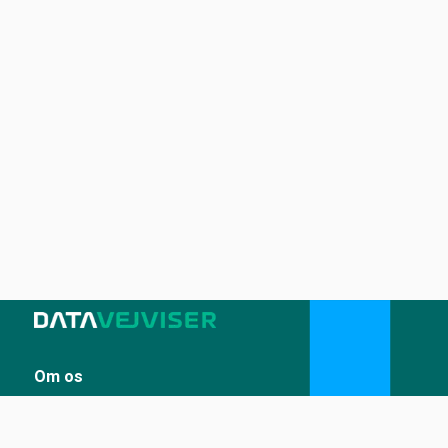
Om os
Sådan udstiller du på Datavejviser
Datastandard og tekniske snitflader