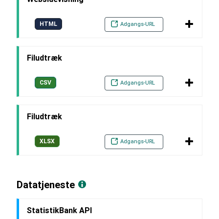
HTML
Adgangs-URL
Filudtræk
CSV
Adgangs-URL
Filudtræk
XLSX
Adgangs-URL
Datatjeneste
StatistikBank API