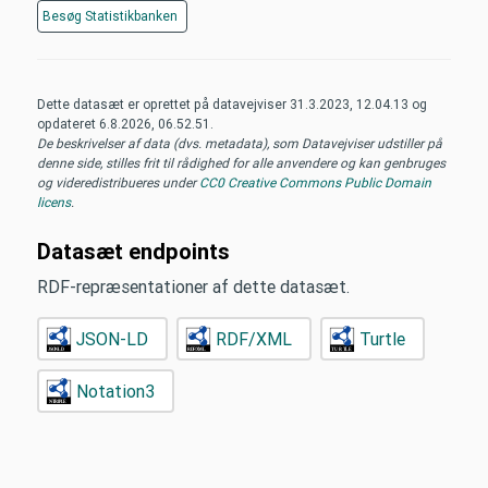
Besøg
Statistikbanken
Dette datasæt er oprettet på datavejviser
31.3.2023, 12.04.13
og
opdateret
6.8.2026, 06.52.51
.
De beskrivelser af data (dvs. metadata), som Datavejviser udstiller på
denne side, stilles frit til rådighed for alle anvendere og kan genbruges
og videredistribueres under
CC0 Creative Commons Public Domain
licens
.
Datasæt endpoints
RDF-repræsentationer af dette datasæt.
JSON-LD
RDF/XML
Turtle
Notation3