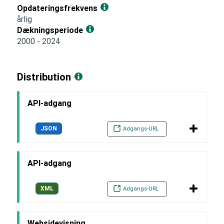
Opdateringsfrekvens
årlig
Dækningsperiode
2000 - 2024
Distribution
API-adgang
JSON
Adgangs-URL
API-adgang
XML
Adgangs-URL
Websidevisning