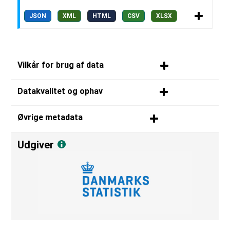
JSON
XML
HTML
CSV
XLSX
Vilkår for brug af data
Datakvalitet og ophav
Øvrige metadata
Udgiver