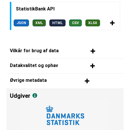
StatistikBank API
JSON
XML
HTML
CSV
XLSX
Vilkår for brug af data
Datakvalitet og ophav
Øvrige metadata
Udgiver