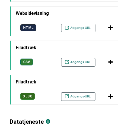
Websidevisning
HTML
Adgangs-URL
Filudtræk
CSV
Adgangs-URL
Filudtræk
XLSX
Adgangs-URL
Datatjeneste