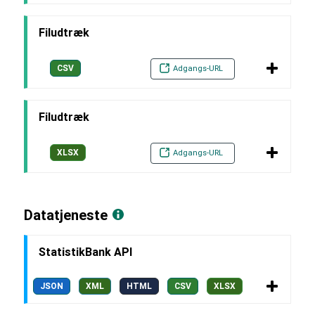
Filudtræk
CSV
Adgangs-URL
Filudtræk
XLSX
Adgangs-URL
Datatjeneste
StatistikBank API
JSON
XML
HTML
CSV
XLSX