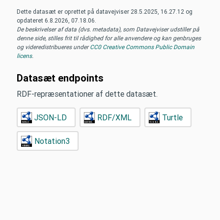
Dette datasæt er oprettet på datavejviser
28.5.2025, 16.27.12
og
opdateret
6.8.2026, 07.18.06
.
De beskrivelser af data (dvs. metadata), som Datavejviser udstiller på
denne side, stilles frit til rådighed for alle anvendere og kan genbruges
og videredistribueres under
CC0 Creative Commons Public Domain
licens
.
Datasæt endpoints
RDF-repræsentationer af dette datasæt.
JSON-LD
RDF/XML
Turtle
Notation3