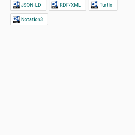
JSON-LD
RDF/XML
Turtle
Notation3