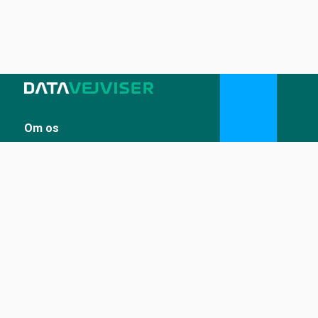
Om os
Sådan udstiller du på Datavejviser
Datastandard og tekniske snitflader
Vilkår for anvendelse
Kontakt
Kontakt os
kontakt@datavejviser.dk
Tilgængelighed
Tilgængelighedserklæring