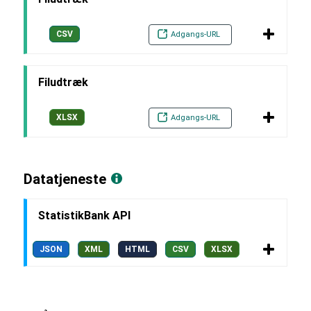
CSV
Adgangs-URL
Filudtræk
XLSX
Adgangs-URL
Datatjeneste
StatistikBank API
JSON
XML
HTML
CSV
XLSX