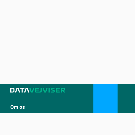
Om os
Sådan udstiller du på Datavejviser
Datastandard og tekniske snitflader
Vilkår for anvendelse