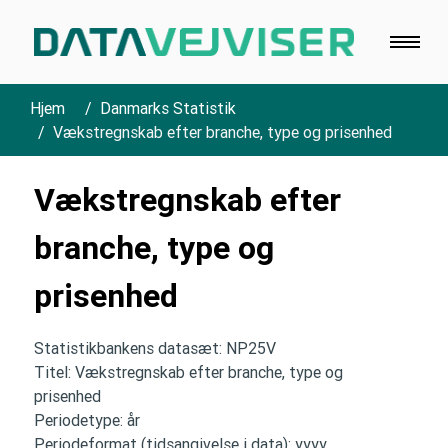
Hjem
Danmarks Statistik
Vækstregnskab efter branche, type og prisenhed
Vækstregnskab efter
branche, type og
prisenhed
Statistikbankens datasæt: NP25V
Titel: Vækstregnskab efter branche, type og
prisenhed
Periodetype: år
Periodeformat (tidsangivelse i data): yyyy