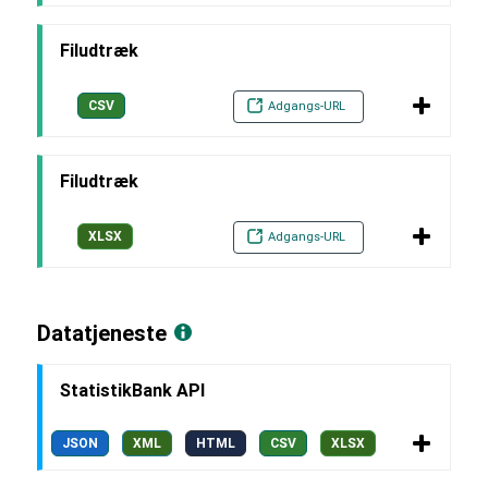
Filudtræk
CSV
Adgangs-URL
Filudtræk
XLSX
Adgangs-URL
Datatjeneste
StatistikBank API
JSON
XML
HTML
CSV
XLSX