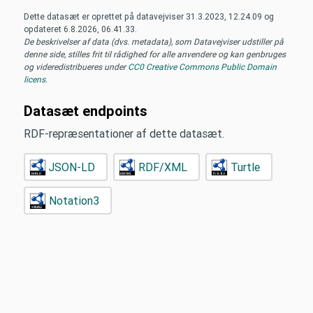
Dette datasæt er oprettet på datavejviser
31.3.2023, 12.24.09
og
opdateret
6.8.2026, 06.41.33
.
De beskrivelser af data (dvs. metadata), som Datavejviser udstiller på
denne side, stilles frit til rådighed for alle anvendere og kan genbruges
og videredistribueres under
CC0 Creative Commons Public Domain
licens
.
Datasæt endpoints
RDF-repræsentationer af dette datasæt.
JSON-LD
RDF/XML
Turtle
Notation3