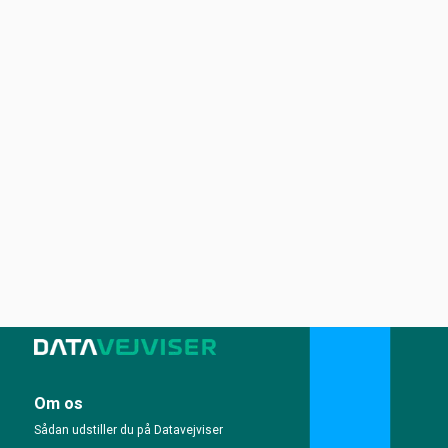
Om os
Sådan udstiller du på Datavejviser