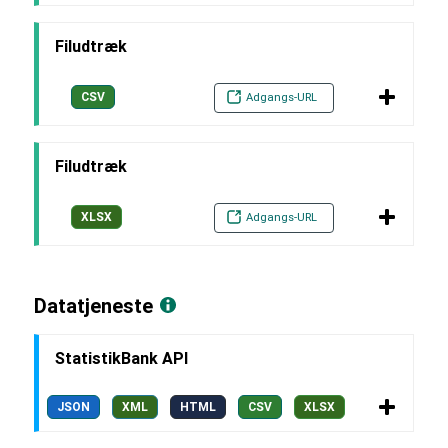
Filudtræk
CSV
Adgangs-URL
Filudtræk
XLSX
Adgangs-URL
Datatjeneste
StatistikBank API
JSON
XML
HTML
CSV
XLSX