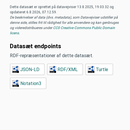
Dette datasæt er oprettet på datavejviser
13.8.2025, 19.03.32
og
opdateret
6.8.2026, 07.12.59
.
De beskrivelser af data (dvs. metadata), som Datavejviser udstiller på
denne side, stilles frit til rådighed for alle anvendere og kan genbruges
og videredistribueres under
CC0 Creative Commons Public Domain
licens
.
Datasæt endpoints
RDF-repræsentationer af dette datasæt.
JSON-LD
RDF/XML
Turtle
Notation3