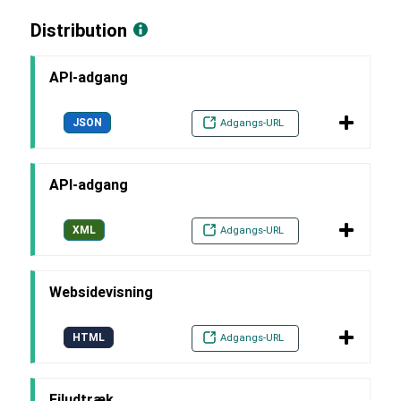
Distribution
API-adgang
JSON
Adgangs-URL
API-adgang
XML
Adgangs-URL
Websidevisning
HTML
Adgangs-URL
Filudtræk