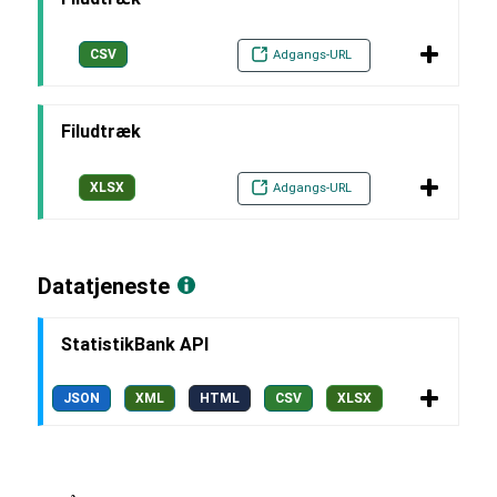
CSV
Adgangs-URL
Filudtræk
XLSX
Adgangs-URL
Datatjeneste
StatistikBank API
JSON
XML
HTML
CSV
XLSX