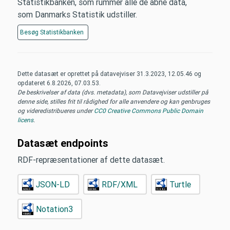
Statistikbanken, som rummer alle de åbne data,
som Danmarks Statistik udstiller.
Besøg
Statistikbanken
Dette datasæt er oprettet på datavejviser
31.3.2023, 12.05.46
og
opdateret
6.8.2026, 07.03.53
.
De beskrivelser af data (dvs. metadata), som Datavejviser udstiller på
denne side, stilles frit til rådighed for alle anvendere og kan genbruges
og videredistribueres under
CC0 Creative Commons Public Domain
licens
.
Datasæt endpoints
RDF-repræsentationer af dette datasæt.
JSON-LD
RDF/XML
Turtle
Notation3