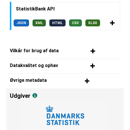
StatistikBank API
JSON
XML
HTML
CSV
XLSX
Vilkår for brug af data
Datakvalitet og ophav
Øvrige metadata
Udgiver