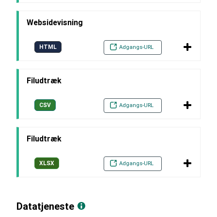
Websidevisning
HTML
Adgangs-URL
Filudtræk
CSV
Adgangs-URL
Filudtræk
XLSX
Adgangs-URL
Datatjeneste