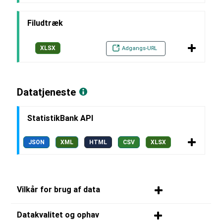
Filudtræk
XLSX
Adgangs-URL
Datatjeneste
StatistikBank API
JSON
XML
HTML
CSV
XLSX
Vilkår for brug af data
Datakvalitet og ophav