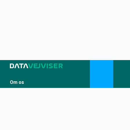
Om os
Sådan udstiller du på Datavejviser
Datastandard og tekniske snitflader
Vilkår for anvendelse
Kontakt
Kontakt os