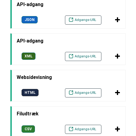
API-adgang
JSON
Adgangs-URL
API-adgang
XML
Adgangs-URL
Websidevisning
HTML
Adgangs-URL
Filudtræk
CSV
Adgangs-URL