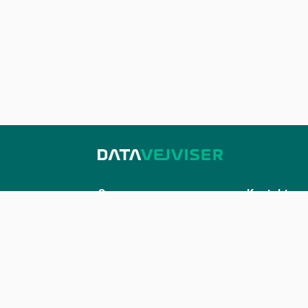
Om os
Kontakt
Sådan udstiller du på Datavejviser
Kontakt os
Datastandard og tekniske
kontakt@datavej
snitflader
Vilkår for anvendelse