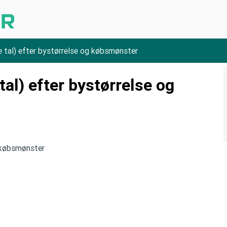
e tal) efter bystørrelse og købsmønster
tal) efter bystørrelse og
g købsmønster