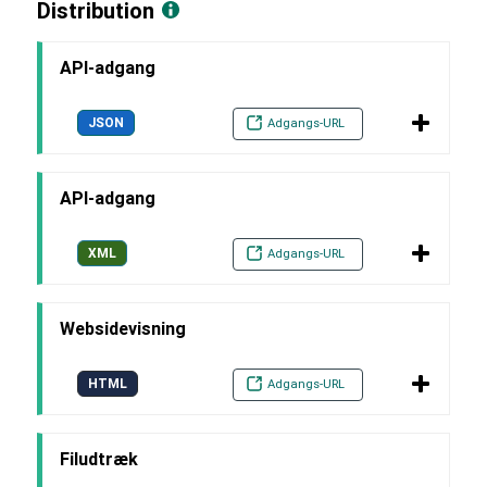
Distribution
API-adgang
JSON
Adgangs-URL
API-adgang
XML
Adgangs-URL
Websidevisning
HTML
Adgangs-URL
Filudtræk