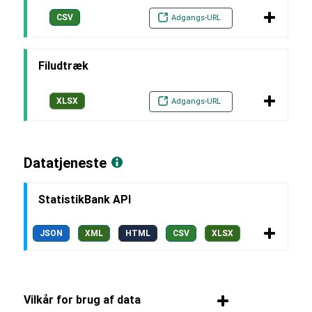
CSV
Adgangs-URL
Filudtræk
XLSX
Adgangs-URL
Datatjeneste
StatistikBank API
JSON
XML
HTML
CSV
XLSX
Vilkår for brug af data