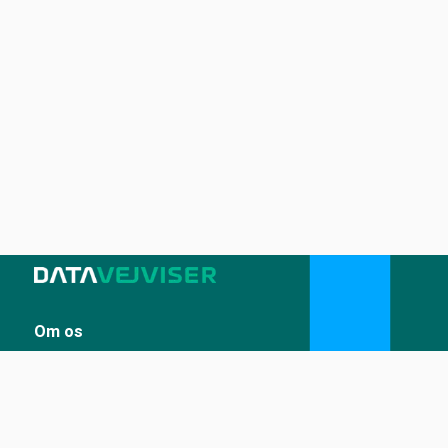
Om os
Sådan udstiller du på Datavejviser
Datastandard og tekniske snitflader
Vilkår for anvendelse