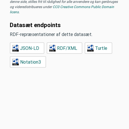
denne side, stilles frit til rådighed for alle anvendere og kan genbruges
og videredistribueres under
CC0 Creative Commons Public Domain
licens
.
Datasæt endpoints
RDF-repræsentationer af dette datasæt.
JSON-LD
RDF/XML
Turtle
Notation3