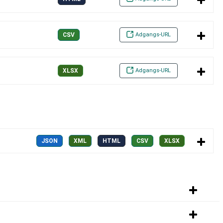
Adgangs-URL
CSV
Adgangs-URL
XLSX
JSON
XML
HTML
CSV
XLSX