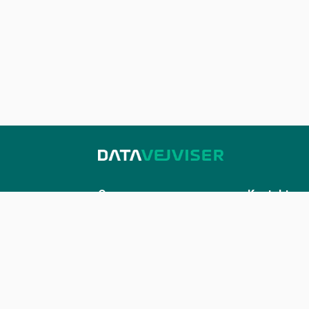
Om os
Kontakt
Sådan udstiller du på Datavejviser
Kontakt os
Datastandard og tekniske
kontakt@datavej
snitflader
Vilkår for anvendelse