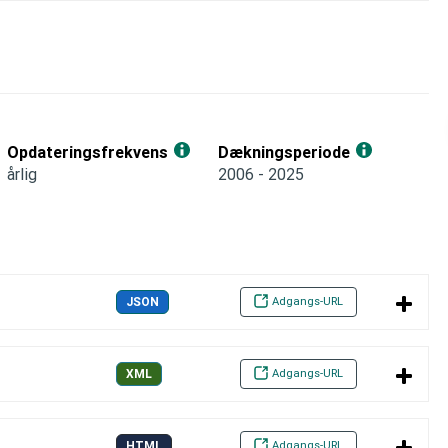
Opdateringsfrekvens
Dækningsperiode
årlig
2006 - 2025
Adgangs-URL
JSON
Adgangs-URL
XML
Adgangs-URL
HTML