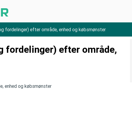
 og fordelinger) efter område, enhed og købsmønster
g fordelinger) efter område,
åde, enhed og købsmønster