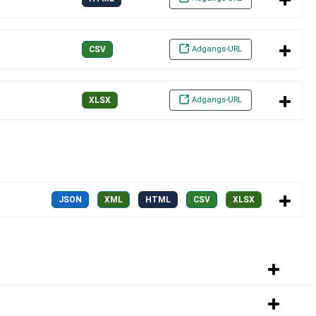
Adgangs-URL
CSV
Adgangs-URL
XLSX
JSON
XML
HTML
CSV
XLSX