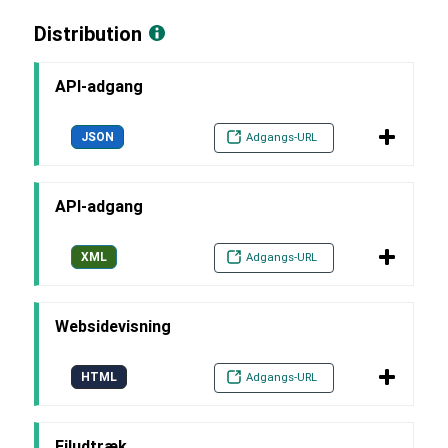
Distribution
API-adgang
JSON
Adgangs-URL
API-adgang
XML
Adgangs-URL
Websidevisning
HTML
Adgangs-URL
Filudtræk