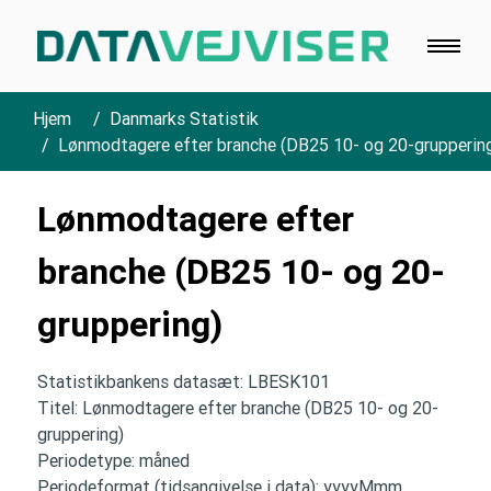
Hjem
Danmarks Statistik
Lønmodtagere efter branche (DB25 10- og 20-grupperin
Lønmodtagere efter
branche (DB25 10- og 20-
gruppering)
Statistikbankens datasæt: LBESK101
Titel: Lønmodtagere efter branche (DB25 10- og 20-
gruppering)
Periodetype: måned
Periodeformat (tidsangivelse i data): yyyyMmm