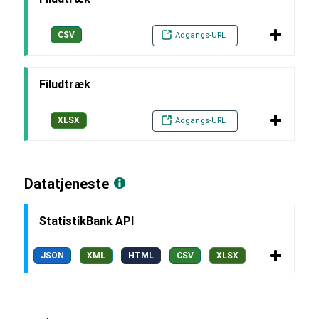
CSV
Adgangs-URL
Filudtræk
XLSX
Adgangs-URL
Datatjeneste
StatistikBank API
JSON
XML
HTML
CSV
XLSX