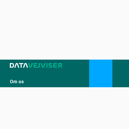
Om os
Sådan udstiller du på Datavejviser
Datastandard og tekniske snitflader
Vilkår for anvendelse
Kontakt
Kontakt os