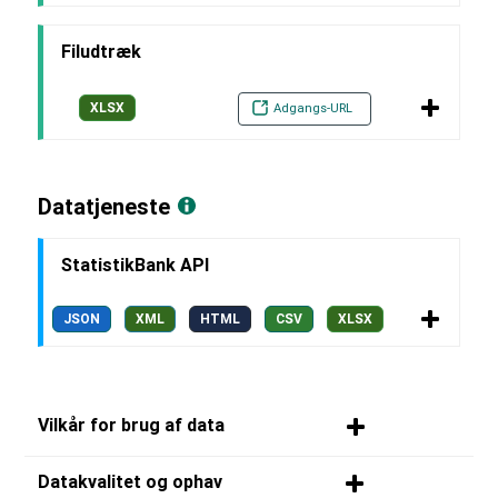
Filudtræk
XLSX
Adgangs-URL
Datatjeneste
StatistikBank API
JSON
XML
HTML
CSV
XLSX
Vilkår for brug af data
Datakvalitet og ophav