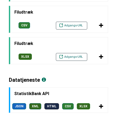
Filudtræk
CSV
Adgangs-URL
Filudtræk
XLSX
Adgangs-URL
Datatjeneste
StatistikBank API
JSON
XML
HTML
CSV
XLSX