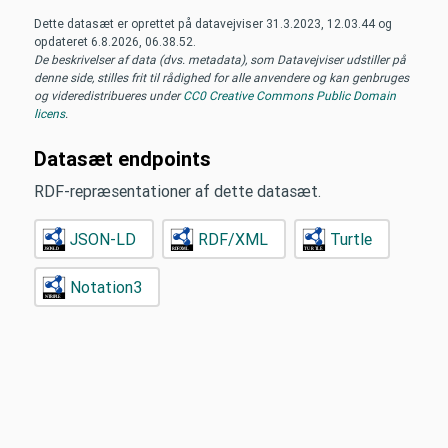
Dette datasæt er oprettet på datavejviser
31.3.2023, 12.03.44
og
opdateret
6.8.2026, 06.38.52
.
De beskrivelser af data (dvs. metadata), som Datavejviser udstiller på
denne side, stilles frit til rådighed for alle anvendere og kan genbruges
og videredistribueres under
CC0 Creative Commons Public Domain
licens
.
Datasæt endpoints
RDF-repræsentationer af dette datasæt.
JSON-LD
RDF/XML
Turtle
Notation3