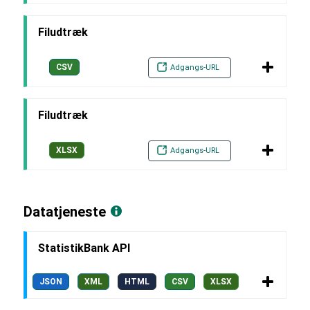
Filudtræk
CSV
Adgangs-URL
Filudtræk
XLSX
Adgangs-URL
Datatjeneste
StatistikBank API
JSON
XML
HTML
CSV
XLSX