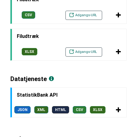
CSV
Adgangs-URL
Filudtræk
XLSX
Adgangs-URL
Datatjeneste
StatistikBank API
JSON
XML
HTML
CSV
XLSX