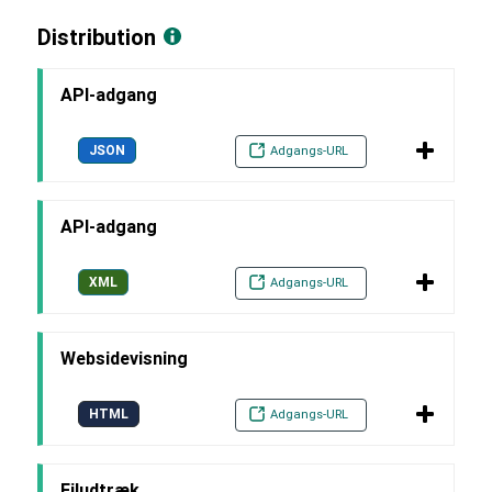
Distribution
API-adgang
JSON
Adgangs-URL
API-adgang
XML
Adgangs-URL
Websidevisning
HTML
Adgangs-URL
Filudtræk