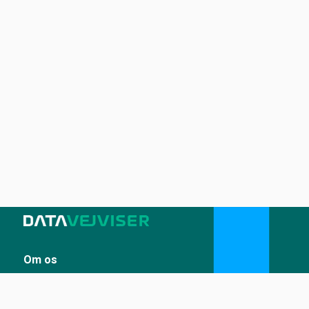
Om os
Sådan udstiller du på Datavejviser
Datastandard og tekniske snitflader