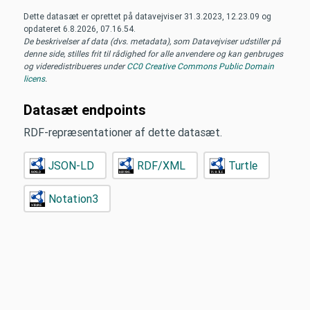
Dette datasæt er oprettet på datavejviser
31.3.2023, 12.23.09
og
opdateret
6.8.2026, 07.16.54
.
De beskrivelser af data (dvs. metadata), som Datavejviser udstiller på
denne side, stilles frit til rådighed for alle anvendere og kan genbruges
og videredistribueres under
CC0 Creative Commons Public Domain
licens
.
Datasæt endpoints
RDF-repræsentationer af dette datasæt.
JSON-LD
RDF/XML
Turtle
Notation3