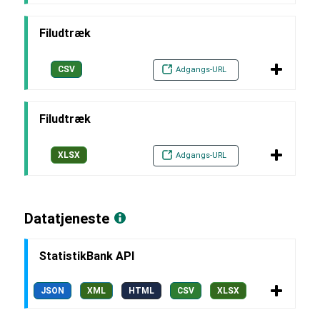
Filudtræk
CSV
Adgangs-URL
Filudtræk
XLSX
Adgangs-URL
Datatjeneste
StatistikBank API
JSON
XML
HTML
CSV
XLSX