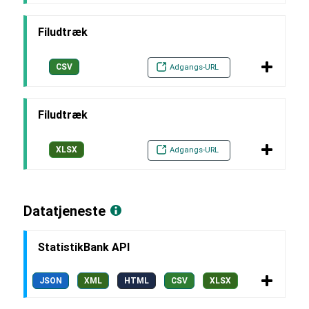
Filudtræk
CSV
Adgangs-URL
Filudtræk
XLSX
Adgangs-URL
Datatjeneste
StatistikBank API
JSON
XML
HTML
CSV
XLSX