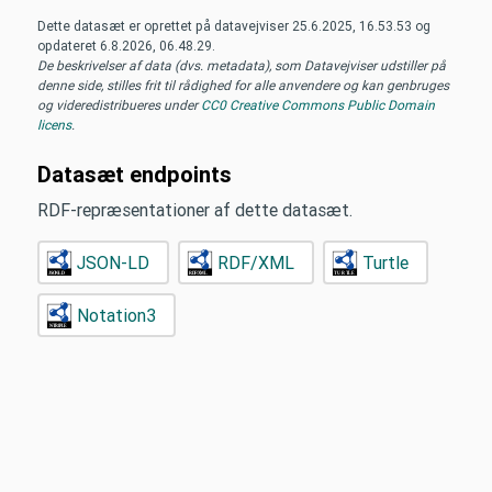
Dette datasæt er oprettet på datavejviser
25.6.2025, 16.53.53
og
opdateret
6.8.2026, 06.48.29
.
De beskrivelser af data (dvs. metadata), som Datavejviser udstiller på
denne side, stilles frit til rådighed for alle anvendere og kan genbruges
og videredistribueres under
CC0 Creative Commons Public Domain
licens
.
Datasæt endpoints
RDF-repræsentationer af dette datasæt.
JSON-LD
RDF/XML
Turtle
Notation3