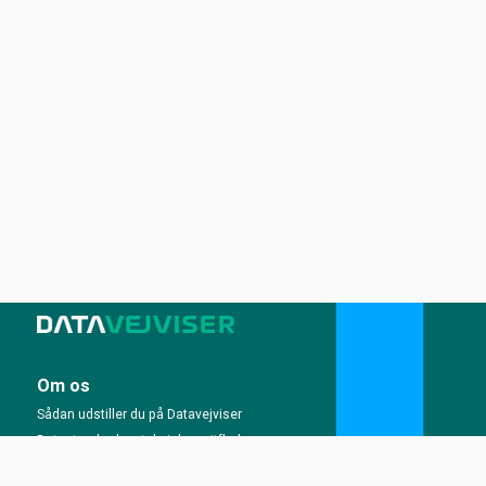
Om os
Sådan udstiller du på Datavejviser
Datastandard og tekniske snitflader
Vilkår for anvendelse