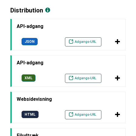
Distribution
API-adgang
JSON
Adgangs-URL
API-adgang
XML
Adgangs-URL
Websidevisning
HTML
Adgangs-URL
Filudtræk