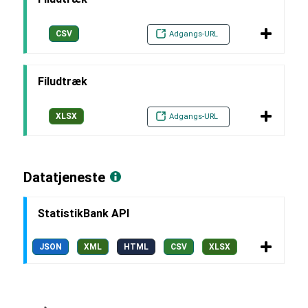
CSV
Adgangs-URL
Filudtræk
XLSX
Adgangs-URL
Datatjeneste
StatistikBank API
JSON
XML
HTML
CSV
XLSX