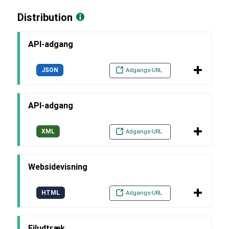
Distribution
API-adgang
JSON
Adgangs-URL
API-adgang
XML
Adgangs-URL
Websidevisning
HTML
Adgangs-URL
Filudtræk