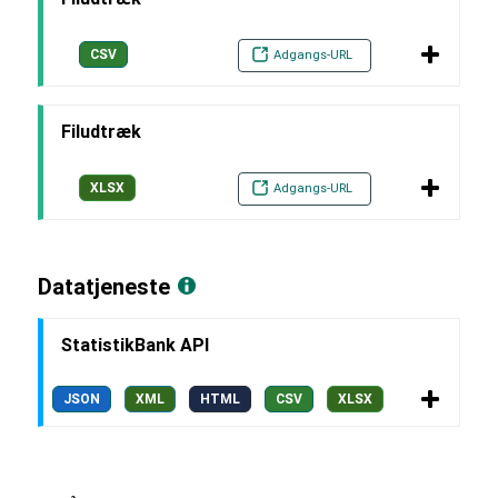
CSV
Adgangs-URL
Filudtræk
XLSX
Adgangs-URL
Datatjeneste
StatistikBank API
JSON
XML
HTML
CSV
XLSX